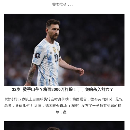
需求推动，...
32岁=烫手山芋？梅西8000万打脸！丁丁凭啥杀入前六？
《德转列32岁以上自由球员转会时身价榜：梅西居首，德布劳内第6》 足坛
老将，身价几何？ 近日，德国转会市场（德转）发布了一份颇有意思的榜
单，盘...