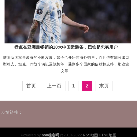
盘点在亚洲最畅销的10大中国造装备，巴铁是忠实用户
随着我国军事装备的不断发展，如今也开始向海外销售，而且也有部分出口
型枪支、坦克、作战车辆以及战机等，受到多个国家的信赖和支持，那这篇
文章...
首页
上一页
1
2
末页
友情链接：
Powered by
bob稳定吗
@2013-2022
RSS地图
HTML地图