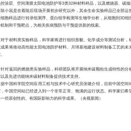
热控涂层、空间薄膜太阳电池防护等3类32种材料样品，以及燃烧器、碳烟
小鼠是在着陆后现场开展初步研究以外，其余生命实验样品已全部运抵
类细胞样品进行转录组测序、蛋白组学检测等生物学分析，从细胞到3D组
学机制和干预靶点，为相关疾病预防与干预提供新的线索。
于材料类实验样品，科学家将进行组织形貌、化学成分等测试分析，研
究成果将推动高性能太阳电池防护材料、月球基地建设材料制备工艺的未
撑。
对返回的燃烧类实验样品，科研团队将开展纳米碳颗粒生成特性的分析
术以及先进功能纳米碳材料制备提供技术支持。
中国科学院空间应用工程与技术中心研究员张璐介绍，目前中国空间站
室，中国空间站已经进入到一个非常正常、饱满的运行状态。科学家们希
得一些原创性的、有国际影响力的科学成果。（央视新闻）