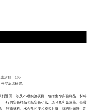
 点击次数：165
，开展后续研究。
利返回，涉及26项实验项目，包括生命实验样品、材料
斤。下行的实验样品包括实验小鼠、斑马鱼和金鱼藻、链霉
金、软磁材料、水合盐相变和模拟月壤、抗辐照光纤、新