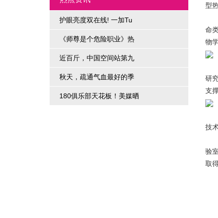
型
除
护眼亮度双在线! 一加Tu
命
《师尊是个危险职业》热
物
近百斤，中国空间站第九
对
秋天，疏通气血最好的季
研
支
180俱乐部天花板！美媒晒
针
技
据
验
取