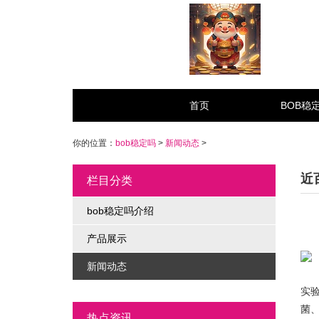
首页
BOB稳
你的位置：
bob稳定吗
>
新闻动态
>
近
栏目分类
bob稳定吗介绍
今
产品展示
新闻动态
中
实
菌
热点资讯