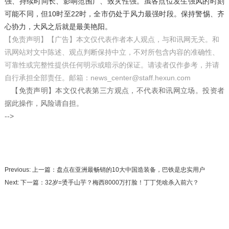
强、持续时间长、影响范围广、致灾性强。虽各点位发生强风的时刻
可能不同，但10时至22时，全市仍处于风力最强时段。保持警惕、齐
心协力，大风之后就是最美艳阳。
【免责声明】【广告】本文仅代表作者本人观点，与和讯网无关。和
讯网站对文中陈述、观点判断保持中立，不对所包含内容的准确性、
可靠性或完整性提供任何明示或暗示的保证。请读者仅作参考，并请
自行承担全部责任。邮箱：news_center@staff.hexun.com
【免责声明】本文仅代表第三方观点，不代表和讯网立场。投资者
据此操作，风险请自担。
-->
Previous: 上一篇：
盘点在亚洲最畅销的10大中国造装备，巴铁是忠实用户
Next: 下一篇：
32岁=烫手山芋？梅西8000万打脸！丁丁凭啥杀入前六？