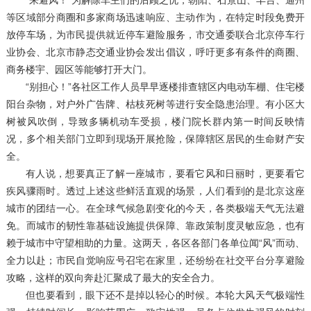
“来避风！”为解除车主们的后顾之忧，朝阳、石景山、丰台、通州
等区域部分商圈和多家商场迅速响应、主动作为，在特定时段免费开
放停车场，为市民提供就近停车避险服务，市交通委联合北京停车行
业协会、北京市静态交通业协会发出倡议，呼吁更多有条件的商圈、
商务楼宇、园区等能够打开大门。
“别担心！”各社区工作人员早早逐楼排查辖区内电动车棚、住宅楼
阳台杂物，对户外广告牌、枯枝死树等进行安全隐患治理。有小区大
树被风吹倒，导致多辆机动车受损，楼门院长群内第一时间反映情
况，多个相关部门立即到现场开展抢险，保障辖区居民的生命财产安
全。
有人说，想要真正了解一座城市，要看它风和日丽时，更要看它
疾风骤雨时。透过上述这些鲜活直观的场景，人们看到的是北京这座
城市的团结一心。在全球气候急剧变化的今天，各类极端天气无法避
免。而城市的韧性靠基础设施提供保障、靠政策制度灵敏应急，也有
赖于城市中守望相助的力量。这两天，各区各部门各单位闻“风”而动、
全力以赴；市民自觉响应号召宅在家里，还纷纷在社交平台分享避险
攻略，这样的双向奔赴汇聚成了最大的安全合力。
但也要看到，眼下还不是掉以轻心的时候。本轮大风天气极端性